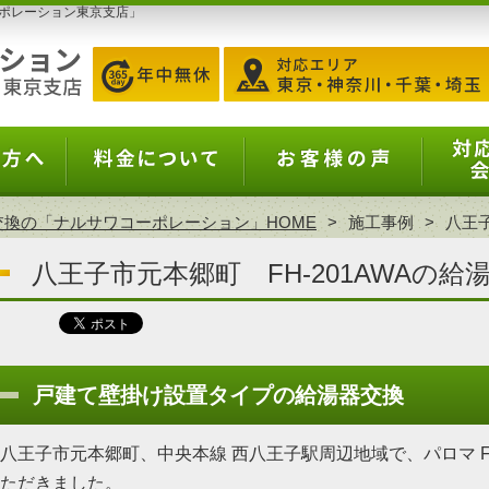
ポレーション東京支店」
交換の「ナルサワコーポレーション」HOME
施工事例
八王子
八王子市元本郷町 FH-201AWAの給
戸建て壁掛け設置タイプの給湯器交換
八王子市元本郷町、中央本線 西八王子駅周辺地域で、パロマ FH
ただきました。