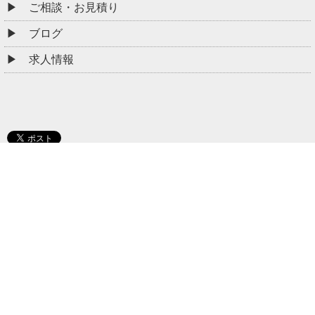
ご相談・お見積り
ブログ
求人情報
ナルサワコーポレーション 東京支店
住所：東京都港区西麻布2-26-21-1 12階
対応エリア：東京・神奈川・千葉・埼玉
フリーダイヤル：0120-915-976
（TEL：03-5738-8183）
受付時間：9:00～18:00
年中無休